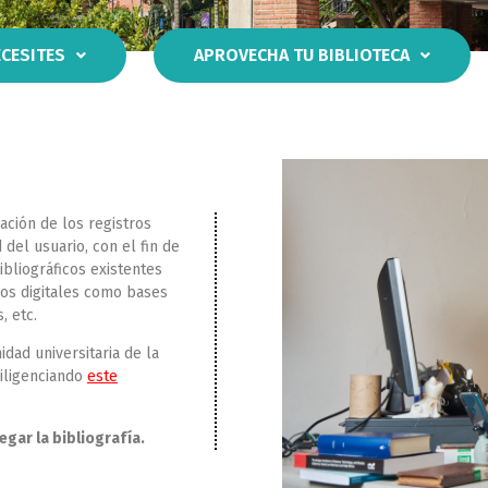
ECESITES
APROVECHA TU BIBLIOTECA
lación de los registros
 del usuario, con el fin de
bliográficos existentes
sos digitales como bases
, etc.
idad universitaria de la
diligenciando
este
egar la bibliografía.