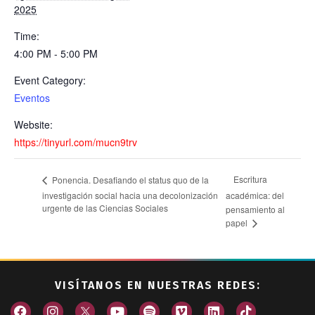
2025
Time:
4:00 PM - 5:00 PM
Event Category:
Eventos
Website:
https://tinyurl.com/mucn9trv
Escritura
Ponencia. Desafiando el status quo de la
investigación social hacia una decolonización
académica: del
urgente de las Ciencias Sociales
pensamiento al
papel
VISÍTANOS EN NUESTRAS REDES: