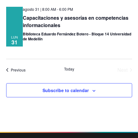
agosto 31 | 8:00 AM
-
6:00 PM
Capacitaciones y asesorías en competencias
informacionales
Biblioteca Eduardo Fernández Botero - Bloque 14 Universidad
LUN
de Medellín
31
Even
Today
Next
Events
Previous
Subscribe to calendar