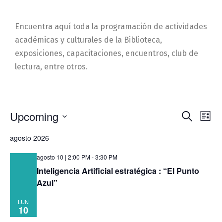
Encuentra aquí toda la programación de actividades
académicas y culturales de la Biblioteca,
exposiciones, capacitaciones, encuentros, club de
lectura, entre otros.
Event
Ev
Upcoming
Search
List
Select
Vi
Sear
date.
agosto 2026
Na
and
agosto 10 | 2:00 PM
-
3:30 PM
View
Inteligencia Artificial estratégica : “El Punto
Azul”
Navig
LUN
10